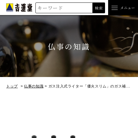
吉運堂
メニュー
検索
仏事の知識
トップ
仏事の知識
ガス注入式ライター「優火スリム」のガス補充方法