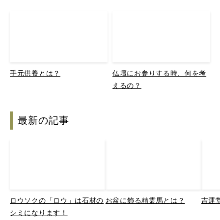
手元供養とは？
仏壇にお参りする時、何を考
えるの？
最新の記事
ロウソクの「ロウ」は石材の
お盆に飾る精霊馬とは？
吉運
シミになります！