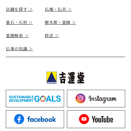
店舗を探す
＞
仏壇・仏具
＞
墓石・石材
＞
樹木葬・霊園
＞
霊園検索
＞
終活
＞
仏事の知識
＞