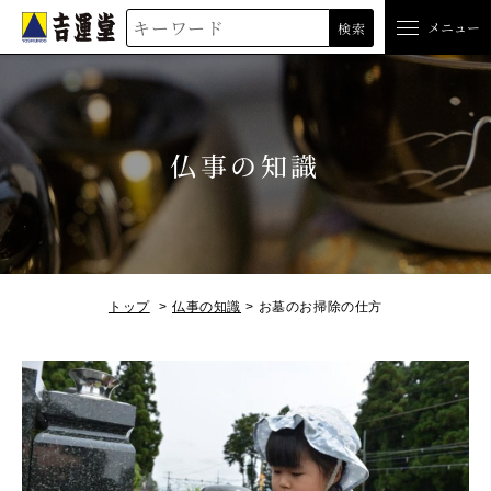
吉運堂
メニュー
検索
仏事の知識
トップ
仏事の知識
お墓のお掃除の仕方