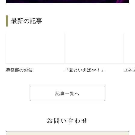
最新の記事
葬祭部のお盆
「夏といえば○○！」
ユネ
記事一覧へ
お問い合わせ