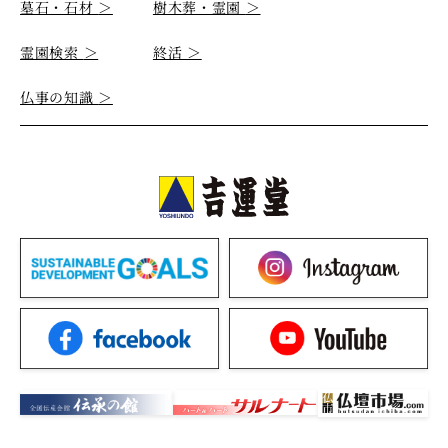
墓石・石材
＞
樹木葬・霊園
＞
霊園検索
＞
終活
＞
仏事の知識
＞