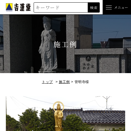
吉運堂
メニュー
検索
施工例
トップ
施工例
管明寺様