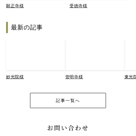
願正寺様
受徳寺様
最新の記事
妙光院様
管明寺様
東光
記事一覧へ
お問い合わせ