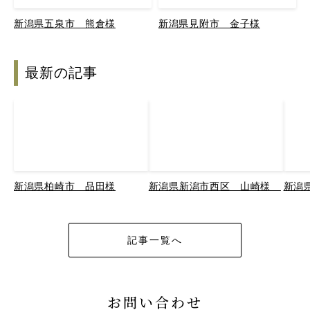
新潟県五泉市 熊倉様
新潟県見附市 金子様
最新の記事
新潟県柏崎市 品田様
新潟県新潟市西区 山崎様
新潟
記事一覧へ
お問い合わせ