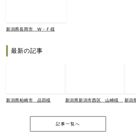
新潟県長岡市 W・Ｆ様
最新の記事
新潟県柏崎市 品田様
新潟県新潟市西区 山崎様
新潟
記事一覧へ