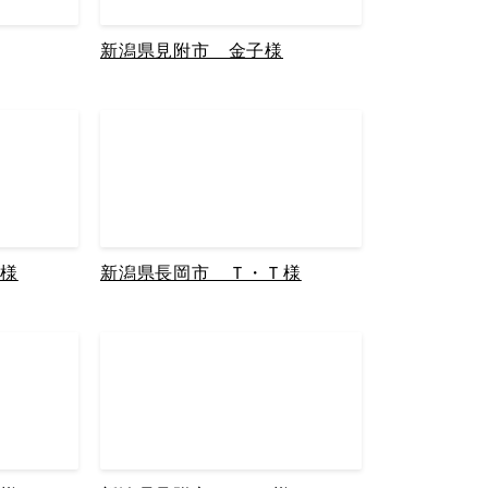
新潟県見附市 金子様
嵐様
新潟県長岡市 Ｔ・Ｔ様