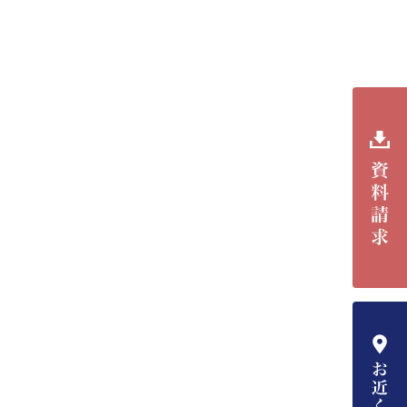
資料請
お近く