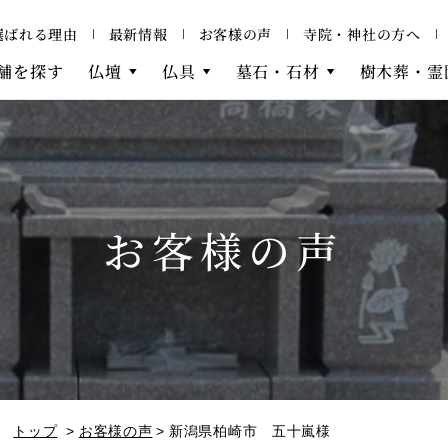
選ばれる理由
最新情報
お客様の声
寺院・神社の方へ
舗を探す
仏壇
仏具
墓石・石材
樹木葬・霊
お客様の声
トップ
お客様の声
新潟県柏崎市 五十嵐様