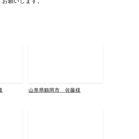
くお願いします。
様
山形県鶴岡市 佐藤様