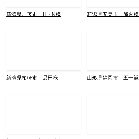
新潟県加茂市 H・N様
新潟県五泉市 熊倉様
新潟県柏崎市 品田様
山形県鶴岡市 五十