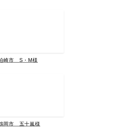
柏崎市 S・M様
鶴岡市 五十嵐様