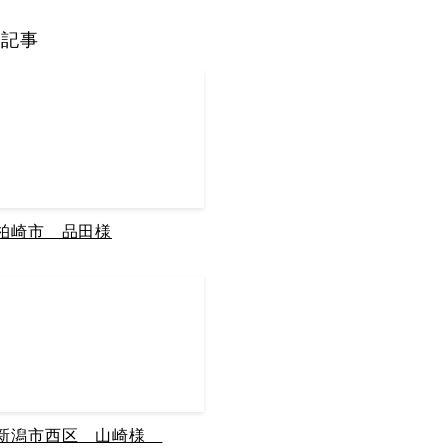
の記事
柏崎市 品田様
新潟市西区 山崎様