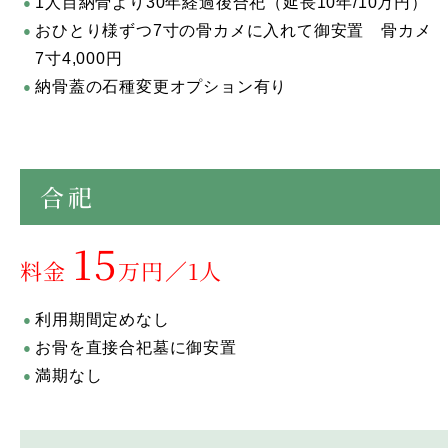
1人目納骨より30年経過後合祀（延長10年/10万円）
おひとり様ずつ7寸の骨カメに入れて御安置 骨カメ
7寸4,000円
納骨蓋の石種変更オプション有り
合祀
15
料金
万円／1人
利用期間定めなし
お骨を直接合祀墓に御安置
満期なし