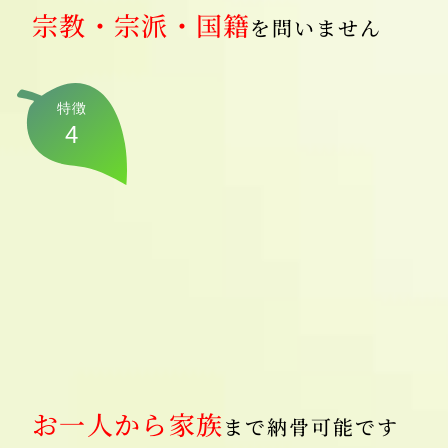
宗教・宗派・国籍
を問いません
特徴
4
お一人から家族
まで納骨可能です