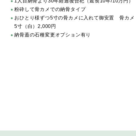
1人目納骨より30年経過後合祀（延長10年/10万円）
粉砕して骨カメでの納骨タイプ
おひとり様ずつ5寸の骨カメに入れて御安置 骨カメ
5寸（白）2,000円
納骨蓋の石種変更オプション有り