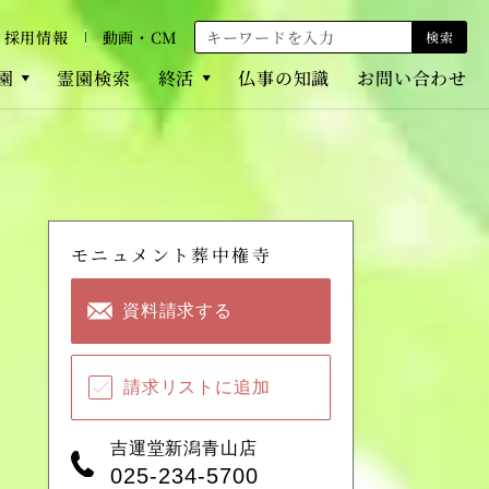
採用情報
動画・CM
検索
園
霊園検索
終活
仏事の知識
お問い合わせ
モニュメント葬中権寺
資料請求する
請求リストに追加
吉運堂新潟青山店
025-234-5700