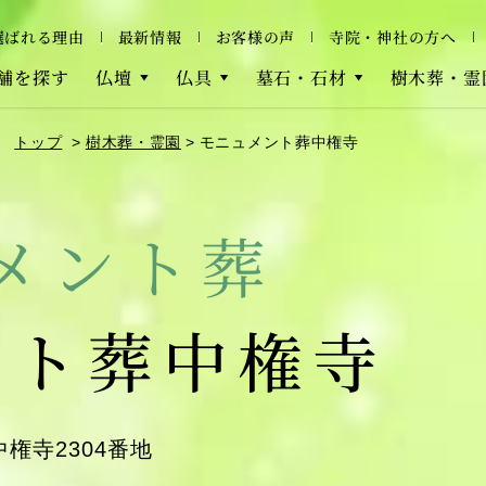
選ばれる理由
最新情報
お客様の声
寺院・神社の方へ
舗を探す
仏壇
仏具
墓石・石材
樹木葬・霊
トップ
樹木葬・霊園
モニュメント葬中権寺
メント葬
ント葬中権寺
権寺2304番地