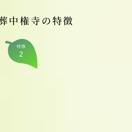
葬中権寺の特徴
特徴
2