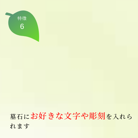
特徴
6
お好きな文字や彫刻
墓石に
を入れら
れます