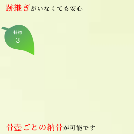
跡継ぎ
がいなくても安心
特徴
3
骨壺ごとの納骨
が可能です