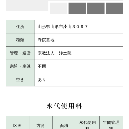
住所
山形県山形市漆山３０９７
種類
寺院墓地
管理・運営
宗教法人 浄土院
宗旨・宗派
不問
空き
あり
永代使用料
永代使用
年間管理
区画
方角
面積
料
料