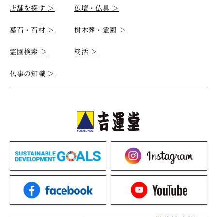
店舗を探す
＞
仏壇・仏具
＞
墓石・石材
＞
樹木葬・霊園
＞
霊園検索
＞
終活
＞
仏事の知識
＞