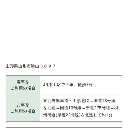
山形県山形市漆山３０９７
電車を
JR漆山駅で下車、徒歩7分
ご利用の場合
東北自動車道・山形北IC→国道13号線
お車を
を北進→国道13号線→県道275号線→羽
ご利用の場合
州街道(県道22号線)を北進して約1分