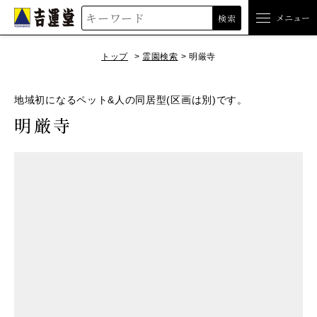
吉運堂
メニュー
検索
トップ
霊園検索
明厳寺
地域初になるペット&人の同居型(区画は別)です。
明厳寺