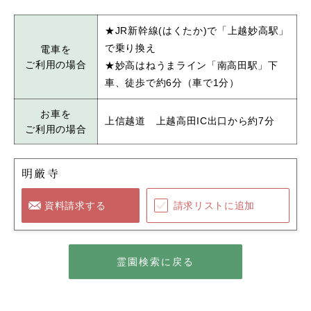
★JR新幹線(はくたか)で「上越妙高駅」
で乗り換え
電車を
ご利用の場合
★妙高はねうまライン「南高田駅」下
車、徒歩で約6分（車で1分）
お車を
上信越道 上越高田IC出口から約7分
ご利用の場合
明厳寺
資料請求する
請求リストに追加
霊園検索に戻る