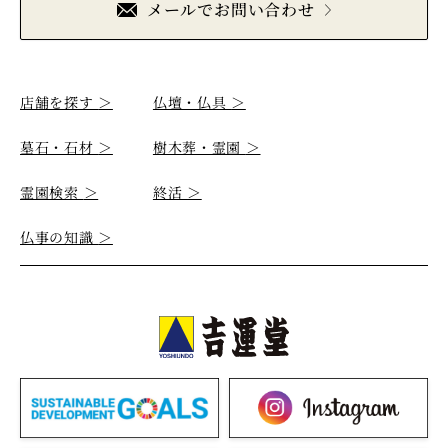
メールでお問い合わせ
店舗を探す
＞
仏壇・仏具
＞
墓石・石材
＞
樹木葬・霊園
＞
霊園検索
＞
終活
＞
仏事の知識
＞