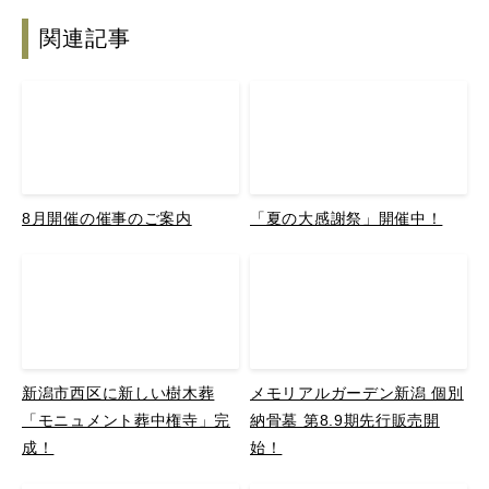
関連記事
8月開催の催事のご案内
「夏の大感謝祭」開催中！
新潟市西区に新しい樹木葬
メモリアルガーデン新潟 個別
「モニュメント葬中権寺」完
納骨墓 第8.9期先行販売開
成！
始！