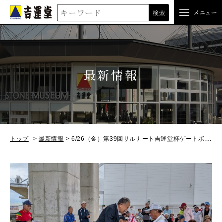
吉運堂
メニュー
検索
最新情報
トップ
最新情報
6/26（金）第39回サルナート吉運堂杯ゲートボール大会開催