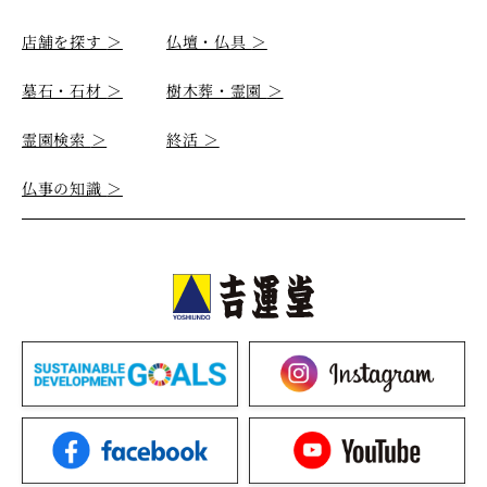
店舗を探す
＞
仏壇・仏具
＞
墓石・石材
＞
樹木葬・霊園
＞
霊園検索
＞
終活
＞
仏事の知識
＞