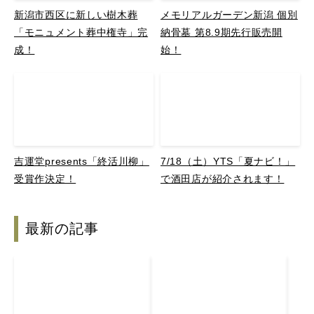
新潟市西区に新しい樹木葬
メモリアルガーデン新潟 個別
「モニュメント葬中権寺」完
納骨墓 第8.9期先行販売開
成！
始！
吉運堂presents「終活川柳」
7/18（土）YTS「夏ナビ！」
受賞作決定！
で酒田店が紹介されます！
最新の記事