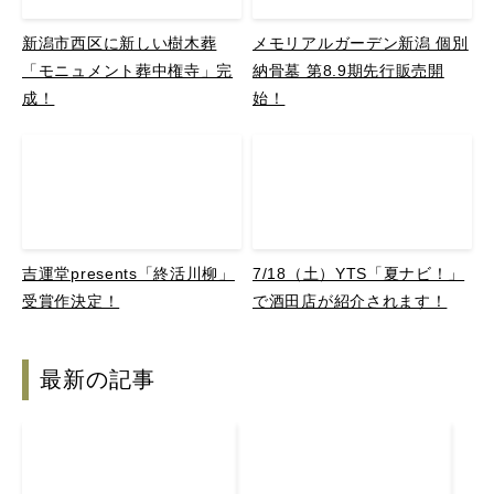
新潟市西区に新しい樹木葬
メモリアルガーデン新潟 個別
「モニュメント葬中権寺」完
納骨墓 第8.9期先行販売開
成！
始！
吉運堂presents「終活川柳」
7/18（土）YTS「夏ナビ！」
受賞作決定！
で酒田店が紹介されます！
最新の記事