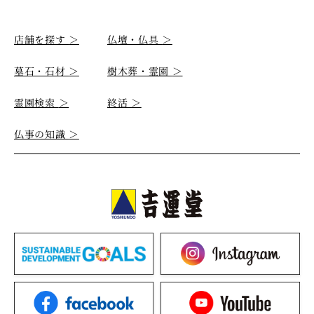
店舗を探す
＞
仏壇・仏具
＞
墓石・石材
＞
樹木葬・霊園
＞
霊園検索
＞
終活
＞
仏事の知識
＞