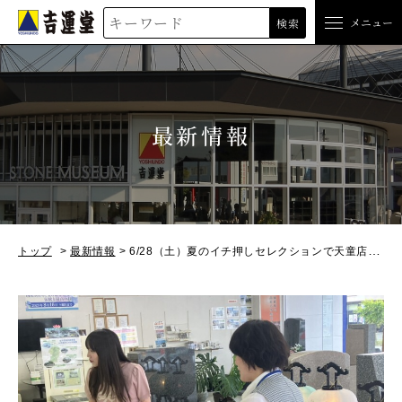
吉運堂
メニュー
検索
最新情報
トップ
最新情報
6/28（土）夏のイチ押しセレクションで天童店を紹介