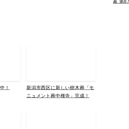
墓 第
催中！
新潟市西区に新しい樹木葬「モ
ニュメント葬中権寺」完成！