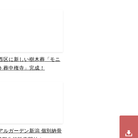
西区に新しい樹木葬「モニ
ト葬中権寺」完成！
資料請
お近く
アルガーデン新潟 個別納骨