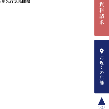
8.9期先行販売開始！
こ