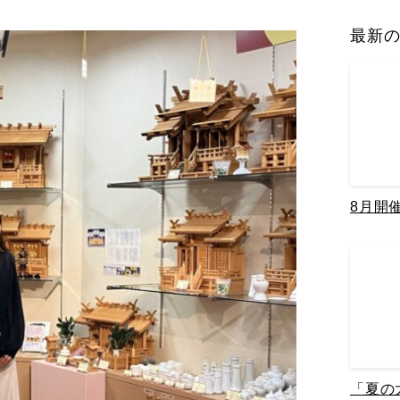
最新
8月開
「夏の