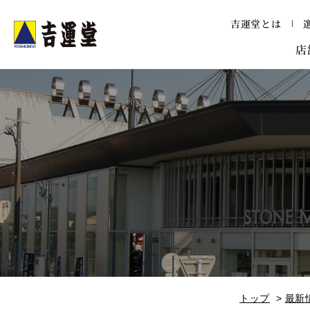
メニュー
吉運堂とは
吉運堂
店
トップ
最新