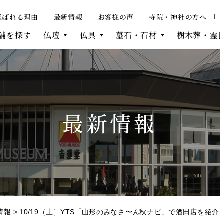
選ばれる理由
最新情報
お客様の声
寺院・神社の方へ
舗を探す
仏壇
仏具
墓石・石材
樹木葬・霊
最新情報
情報
10/19（土）YTS「山形のみなさ〜ん秋ナビ」で酒田店を紹介