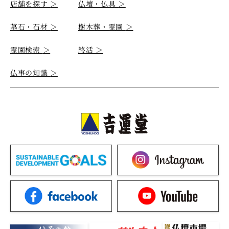
店舗を探す
＞
仏壇・仏具
＞
墓石・石材
＞
樹木葬・霊園
＞
霊園検索
＞
終活
＞
仏事の知識
＞