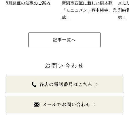
8月開催の催事のご案内
新潟市西区に新しい樹木葬
メモ
「モニュメント葬中権寺」完
別納骨
成！
始！
記事一覧へ
お問い合わせ
各店の電話番号はこちら
メールでお問い合わせ