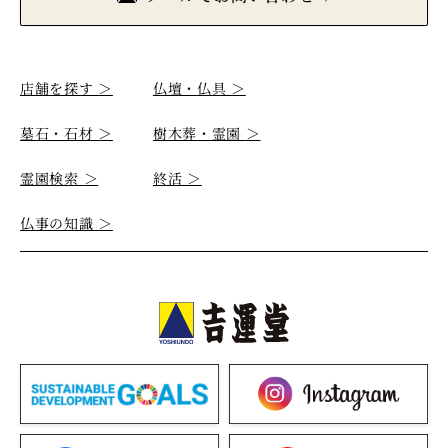
店舗を探す
＞
仏壇・仏具
＞
墓石・石材
＞
樹木葬・霊園
＞
霊園検索
＞
終活
＞
仏事の知識
＞