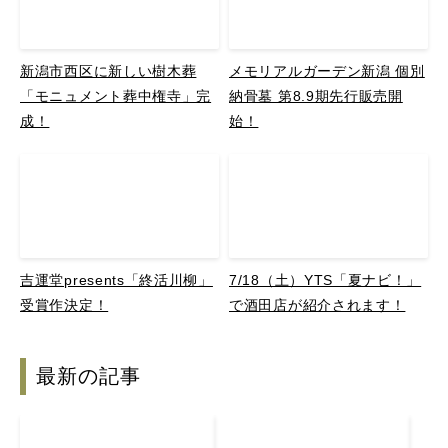
新潟市西区に新しい樹木葬
メモリアルガーデン新潟 個別
「モニュメント葬中権寺」完
納骨墓 第8.9期先行販売開
成！
始！
吉運堂presents「終活川柳」
7/18（土）YTS「夏ナビ！」
受賞作決定！
で酒田店が紹介されます！
最新の記事