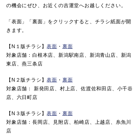
の機会にぜひ、お近くの吉運堂へお越しください。
「表面」「裏面」をクリックすると、チラシ紙面が開
きます。
【N１版チラシ】
表面
・
裏面
対象店舗：白根本店、新潟駅南店、新潟青山店、新潟
東店、燕三条店
【N２版チラシ】
表面
・
裏面
対象店舗： 新発田店、村上店、佐渡佐和田店、小千谷
店、六日町店
【N３版チラシ】
表面
・
裏面
対象店舗：長岡店、見附店、柏崎店、上越店、糸魚川
店