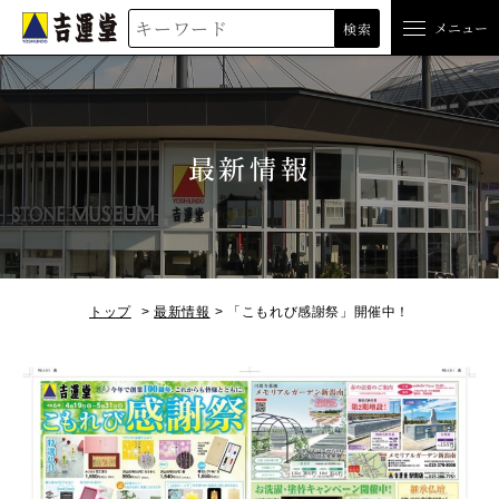
吉運堂
メニュー
検索
最新情報
トップ
最新情報
「こもれび感謝祭」開催中！