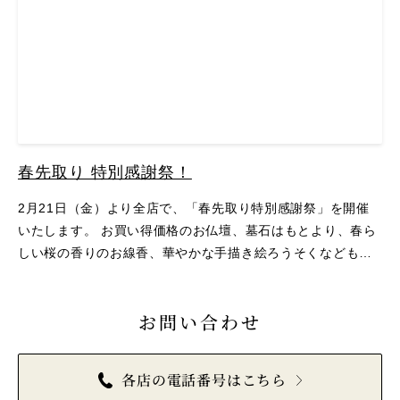
春先取り 特別感謝祭！
2月21日（金）より全店で、「春先取り特別感謝祭」を開催
いたします。 お買い得価格のお仏壇、墓石はもとより、春ら
しい桜の香りのお線香、華やかな手描き絵ろうそくなども豊
富に品ぞろえ。お仏壇お洗濯キャンペーンも同時開催中で
す。 この機会にぜひ、お近くの吉運堂へお越しください。 …
お問い合わせ
各店の電話番号はこちら