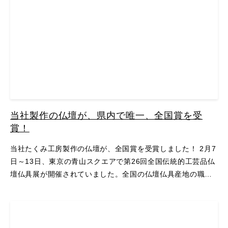
当社製作の仏壇が、県内で唯一、全国賞を受
賞！
当社たくみ工房製作の仏壇が、全国賞を受賞しました！ 2月7
日～13日、東京の青山スクエアで第26回全国伝統的工芸品仏
壇仏具展が開催されていました。全国の仏壇仏具産地の職人
が、技術とデザインを競い合うコンクールで、今回も全国か
ら素晴らしいお仏壇が集まりました。 その第2 …