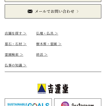
メールでお問い合わせ
店舗を探す
＞
仏壇・仏具
＞
墓石・石材
＞
樹木葬・霊園
＞
霊園検索
＞
終活
＞
仏事の知識
＞