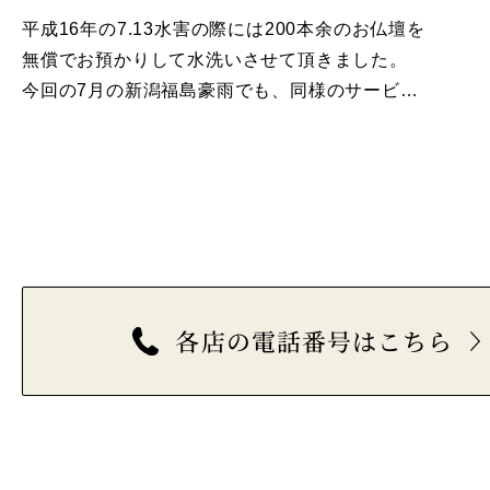
平成16年の7.13水害の際には200本余のお仏壇を
無償でお預かりして水洗いさせて頂きました。
今回の7月の新潟福島豪雨でも、同様のサービス
を行なっております。お声掛けした結果、8月8日
（月）現在、25本のお仏壇が集まり、順次お仏壇
を水洗いをさせていただきました。その様子がTe
…
各店の電話番号はこちら